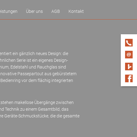
eistungen
Über uns
AGB
Kontakt
üchenkauf in 9 Schritten
Unser Team
flegetipps
omfort-Küchen
tiert ein gänzlich neues Design: die
arantie
lichen Serie ist ein eigenes Design-
nium, Edelstahl und Rauchglas sind
elt
 innovative Passepartout aus gebürstetem
edienring vor dem flächig integrierten
ntstehen makellose Übergänge zwischen
d Technik zu einem Gesamtbild, das
hre Geräte-Schmuckstücke, die die gesamte