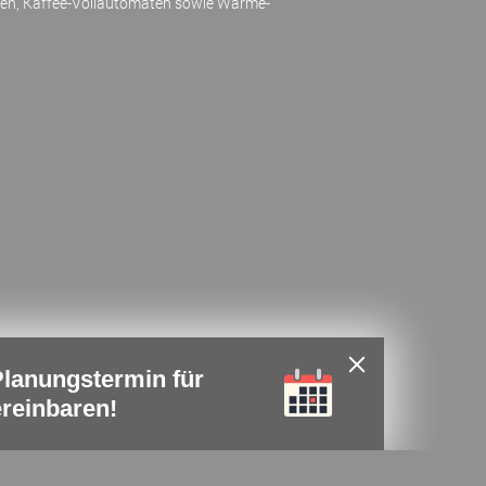
fen, Kaffee-Vollautomaten sowie Wärme-
 Planungstermin für
reinbaren!