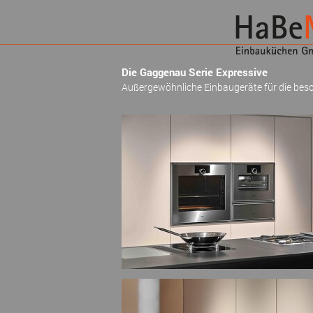
Die Gaggenau Serie Expressive
Außergewöhnliche Einbaugeräte für die bes