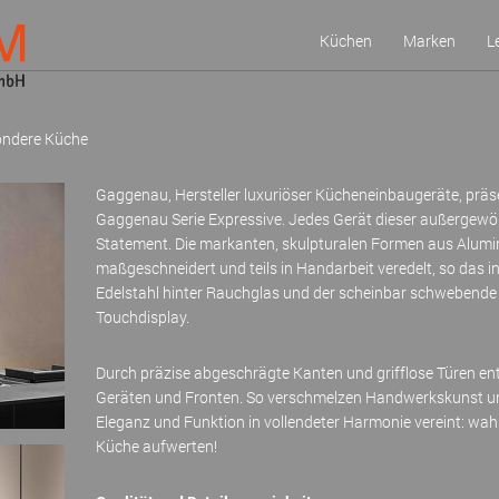
Küchen
Marken
L
Meldungen
Schüller
K
Inspiration
Bosch
P
ondere Küche
Ausstellung
Siemens
K
Gaggenau, Hersteller luxuriöser Kücheneinbaugeräte, präsen
MIELE
G
Gaggenau Serie Expressive. Jedes Gerät dieser außergewöhn
NEFF
Statement. Die markanten, skulpturalen Formen aus Alumi
Neff-Markenw
maßgeschneidert und teils in Handarbeit veredelt, so das
Edelstahl hinter Rauchglas und der scheinbar schwebende B
Gaggenau
Touchdisplay.
next
Nobilia
Durch präzise abgeschrägte Kanten und grifflose Türen e
Geräten und Fronten. So verschmelzen Handwerkskunst un
Eleganz und Funktion in vollendeter Harmonie vereint: wa
Küche aufwerten!