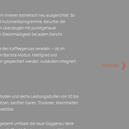
im Inneren ästhetisch neu ausgerichtet. So
nd Automatikprogramme, darunter die
fen überzeugen mit punktgenauer
 Gleichmäßigkeit bei jedem Gericht.
e den Kaffeegenuss veredeln – ob im
len Barista-Modus. Mahlgrad und
n gespeichert werden. Außerdem integriert:
nächstes
hoden und sechs Leistungsstufen von 30 bis
hitzen, sanften Garen, Trocknen, Warmhalten
setzbar.
Insgesamt umfasst die neue Gaggenau-Serie