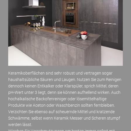
Keramikoberflächen sind sehr robust und vertragen sogar
haushaltsübliche Säuren und Laugen. Nutzen Sie zum Reinigen
dennoch keinen Entkalker oder Klarspüler, sprich Mittel, deren
pH-Wert unter 3 liegt, denn sie können aufhellend wirken. Auch
hochalkalische Backofenreiniger oder lösemittelhaltige
Produkte wie Aceton oder Waschbenzin sollten fernbleiben.
Verzichten Sie ebenso auf scheuernde Mittel und kratzende
Schwämme, selbst wenn Keramik Messer und Scheren stumpf
werden lässt.
Wischen Sie Verschmutzungen am besten immer sofort mit