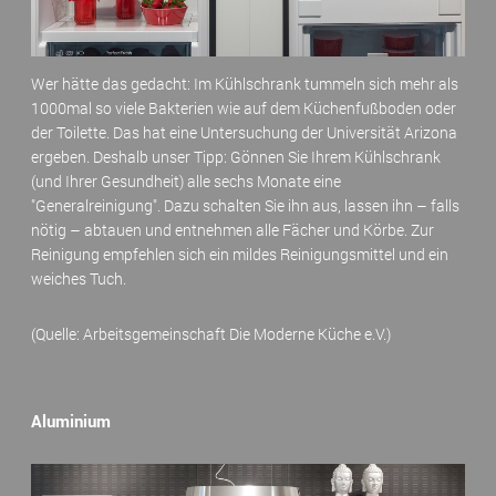
Wer hätte das gedacht: Im Kühlschrank tummeln sich mehr als
1000mal so viele Bakterien wie auf dem Küchenfußboden oder
der Toilette. Das hat eine Untersuchung der Universität Arizona
ergeben. Deshalb unser Tipp: Gönnen Sie Ihrem Kühlschrank
(und Ihrer Gesundheit) alle sechs Monate eine
"Generalreinigung". Dazu schalten Sie ihn aus, lassen ihn – falls
nötig – abtauen und entnehmen alle Fächer und Körbe. Zur
Reinigung empfehlen sich ein mildes Reinigungsmittel und ein
weiches Tuch.
(Quelle: Arbeitsgemeinschaft Die Moderne Küche e.V.)
Aluminium