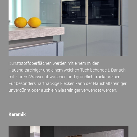
Kunststoffoberflächen werden mit einem milden
Haushaltsreiniger und einem weichen Tuch behandelt. Danach
mit klarem Wasser abwaschen und gründlich trockenreiben.
Für besonders hartnäckige Flecken kann der Haushaltsreiniger
unverdünnt oder auch ein Glasreiniger verwendet werden.
Keramik