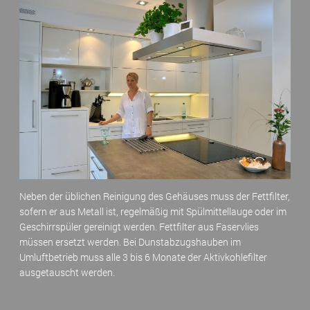
Neben der üblichen Reinigung des Gehäuses muss der Fettfilter,
sofern er aus Metall ist, regelmäßig mit Spülmittellauge oder im
Geschirrspüler gereinigt werden. Fettfilter aus Faservlies
müssen ersetzt werden. Bei Dunstabzugshauben im
Umluftbetrieb muss alle 3 bis 6 Monate der Aktivkohlefilter
ausgetauscht werden.