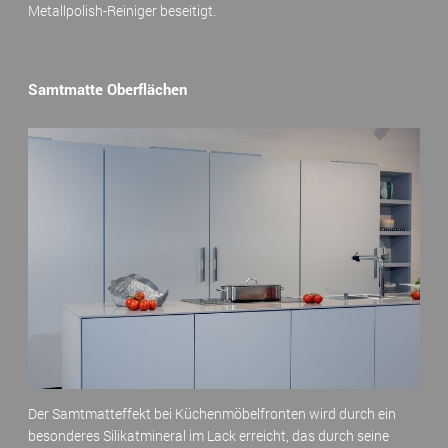
Metallpolish-Reiniger beseitigt.
Samtmatte Oberflächen
Der Samtmatteffekt bei Küchenmöbelfronten wird durch ein
besonderes Silikatmineral im Lack erreicht, das durch seine