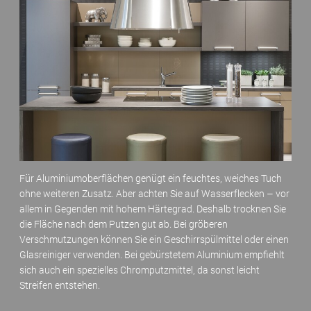
Für Aluminiumoberflächen genügt ein feuchtes, weiches Tuch
ohne weiteren Zusatz. Aber achten Sie auf Wasserflecken – vor
allem in Gegenden mit hohem Härtegrad. Deshalb trocknen Sie
die Fläche nach dem Putzen gut ab. Bei gröberen
Verschmutzungen können Sie ein Geschirrspülmittel oder einen
Glasreiniger verwenden. Bei gebürstetem Aluminium empfiehlt
sich auch ein spezielles Chromputzmittel, da sonst leicht
Streifen entstehen.