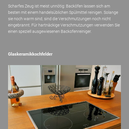
Scharfes Zeug ist meist unnötig: Backöfen lassen sich am
besten mit einem handelsüblichen Spülmittel reinigen. Solange
sie noch warm sind, sind die Verschmutzungen noch nicht
eingebrannt. Für hartnäckige Verschmutzungen verwenden Sie
einen speziell ausgewiesenen Backofenreiniger.
Glaskeramikkochfelder