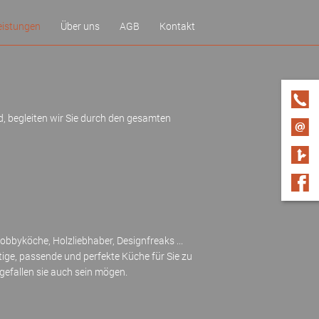
eistungen
Über uns
AGB
Kontakt
üchenkauf in 9 Schritten
Unser Team
flegetipps
omfort-Küchen
, begleiten wir Sie durch den gesamten
arantie
elt
Hobbyköche, Holzliebhaber, Designfreaks ...
tige, passende und perfekte Küche für Sie zu
gefallen sie auch sein mögen.