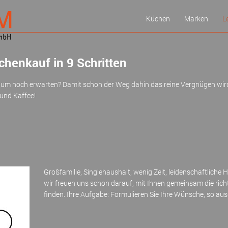
Küchen
Marken
L
Meldungen
Schüller
K
chenkauf in 9 Schritten
Inspiration
Bosch
P
Ausstellung
Siemens
K
aum noch erwarten? Damit schon der Weg dahin das reine Vergnügen wird
MIELE
G
und Kaffee!
NEFF
Neff-Markenw
Gaggenau
next
Nobilia
Großfamilie, Singlehaushalt, wenig Zeit, leidenschaftliche 
wir freuen uns schon darauf, mit Ihnen gemeinsam die rich
finden. Ihre Aufgabe: Formulieren Sie Ihre Wünsche, so aus